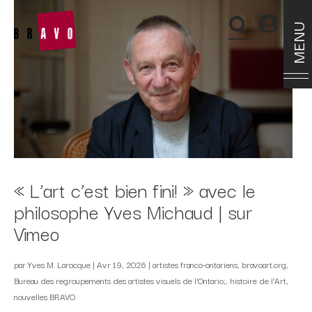
MENU
« L’art c’est bien fini! » avec le
philosophe Yves Michaud | sur
Vimeo
par
Yves M. Larocque
|
Avr 19, 2026
|
artistes franco-ontariens
,
bravoart.org
,
Bureau des regroupements des artistes visuels de l'Ontario;
,
histoire de l'Art
,
nouvelles BRAVO