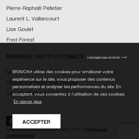
Pierre-Raphaël Pelletier
Laurent L. Vaillancourt
Lise Goulet
Fred Forest
MEMBRES INSTITUTIONNELS
CONTINUER SANS ACCEPTER
Musée des beaux-arts du Canada
BRAVOArt utilise des cookies pour améliorer votre
expérience sur le site, vous proposer des contenus
Centre d'artistes Voix Visuelle
personnalisés et analyser les performances du site. En
Le Laboratoire d'art (Le Labo)
acceptant, vous consentez à l'utilisation de ces cookies.
En savoir plus
ACCEPTER
Tous droits réservés © BRAVOArt 2026
|
Politique de
confidentialité