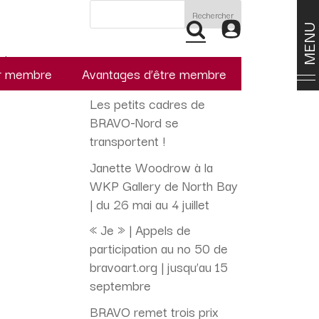
Rechercher
MEN
Articles récents
ci-
r membre
Avantages d’être membre
Les petits cadres de
BRAVO-Nord se
transportent !
Janette Woodrow à la
WKP Gallery de North Bay
| du 26 mai au 4 juillet
« Je » | Appels de
participation au no 50 de
bravoart.org | jusqu’au 15
septembre
BRAVO remet trois prix